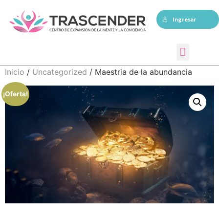
Ingresar
Sesiones individuales
Inicio
/
Uncategorized
/ Maestria de la abundancia
¡Oferta!