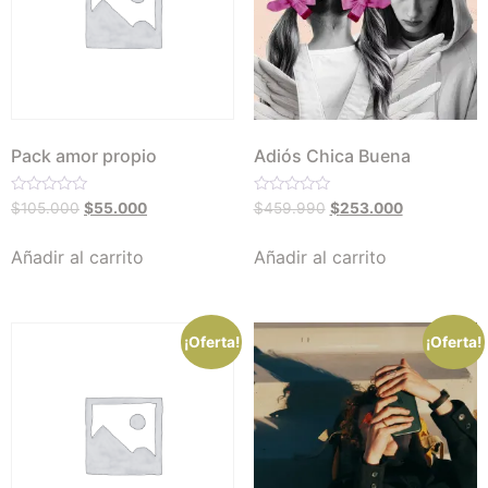
Pack amor propio
Adiós Chica Buena
Valorado
Valorado
$
105.000
$
55.000
$
459.990
$
253.000
con
con
0
0
de
de
Añadir al carrito
Añadir al carrito
5
5
¡Oferta!
¡Oferta!