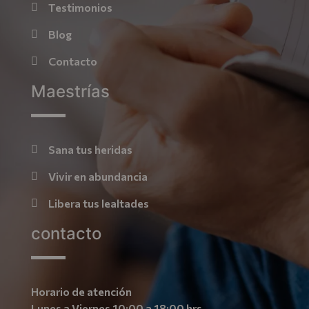
Testimonios
Blog
Contacto
Maestrías
Sana tus heridas
Vivir en abundancia
Libera tus lealtades
contacto
Horario de atención
Lunes a Viernes 10:00 a 18:00 hrs