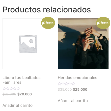
Productos relacionados
¡Oferta!
¡Oferta!
Libera tus Lealtades
Heridas emocionales
Familiares
Valorado
$
35.000
$
25.000
con
Valorado
$
25.000
$
20.000
0
con
de
0
Añadir al carrito
5
de
Añadir al carrito
5