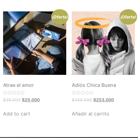
¡Oferta!
¡Oferta!
Atrae el amor
Adiós Chica Buena
Valorado
Valorado
$
35.000
$
25.000
$
459.990
$
253.000
con
con
0
0
de
de
Add to cart
Añadir al carrito
5
5