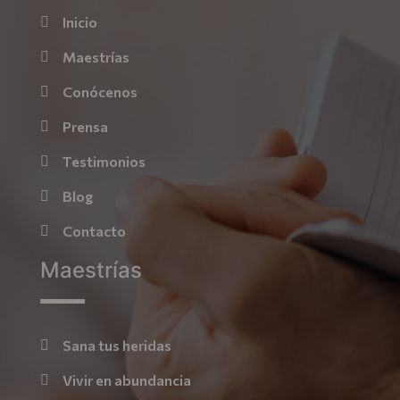
Inicio
Maestrías
Conócenos
Prensa
Testimonios
Blog
Contacto
Maestrías
Sana tus heridas
Vivir en abundancia