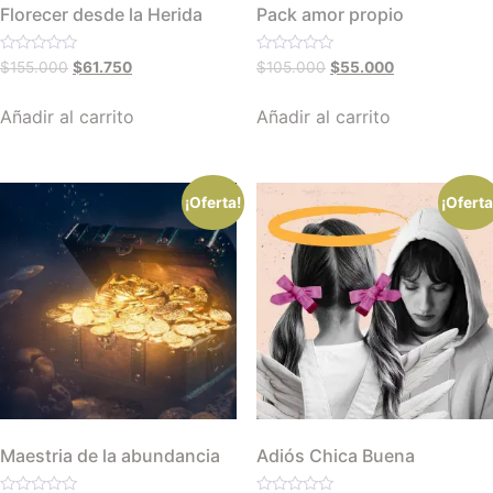
Florecer desde la Herida
Pack amor propio
Valorado
Valorado
$
155.000
$
61.750
$
105.000
$
55.000
con
con
0
0
de
de
Añadir al carrito
Añadir al carrito
5
5
¡Oferta!
¡Oferta
Maestria de la abundancia
Adiós Chica Buena