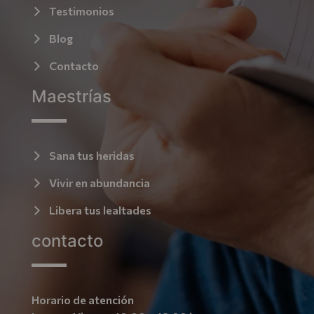
Testimonios
Blog
Contacto
Maestrías
Sana tus heridas
Vivir en abundancia
Libera tus lealtades
contacto
Horario de atención