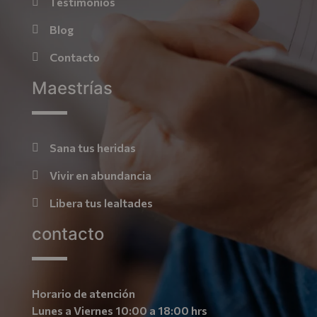
Testimonios
Blog
Contacto
Maestrías
Sana tus heridas
Vivir en abundancia
Libera tus lealtades
contacto
Horario de atención
Lunes a Viernes 10:00 a 18:00 hrs