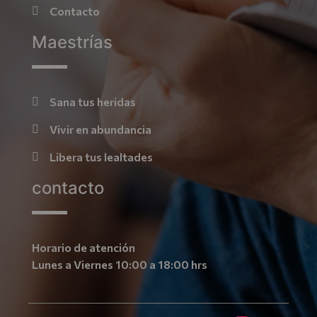
Contacto
Maestrías
Sana tus heridas
Vivir en abundancia
Libera tus lealtades
contacto
Horario de atención
Lunes a Viernes 10:00 a 18:00 hrs