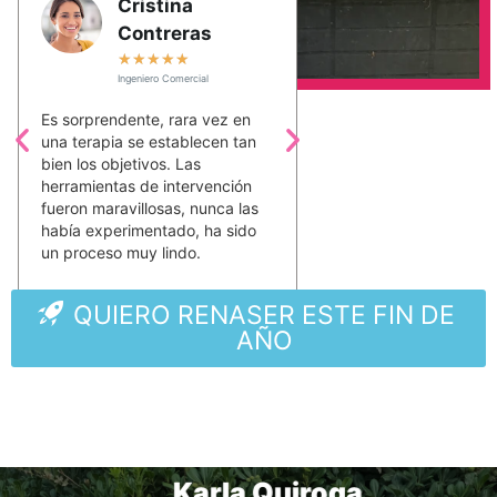
Cristina
Myriam 
Contreras
★
★
★
★
★
Myriam Sánchez
★
★
★
★
★
Ingeniero Comercial
Siento que nunca habí
esa conexión emociona
Es sorprendente, rara vez en
conmigo antes, y lo lo
una terapia se establecen tan
este proceso...me sien
bien los objetivos. Las
mando, me siento cap
herramientas de intervención
me hace sentir feliz.
fueron maravillosas, nunca las
había experimentado, ha sido
un proceso muy lindo.
QUIERO RENASER ESTE FIN DE
AÑO
Karla Quiroga