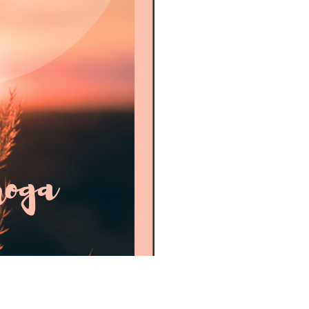
MAT
L
REL
TO