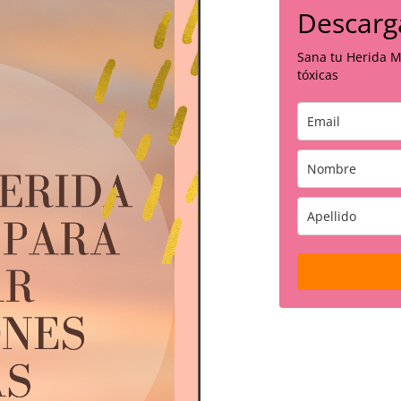
Descarg
Sana tu Herida M
tóxicas
SANA 