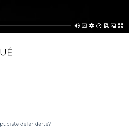
QUÉ
 pudiste defenderte?