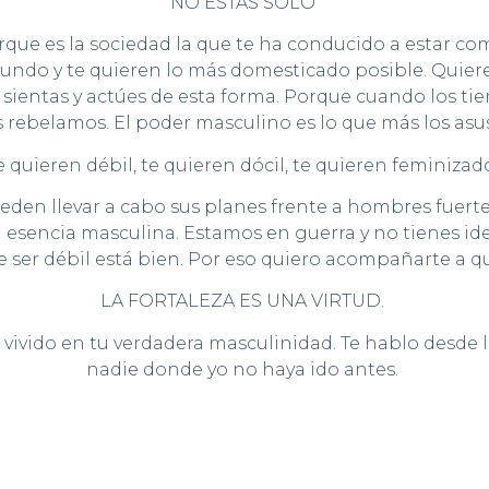
NO ESTAS SOLO
orque es la sociedad la que te ha conducido a estar c
mundo y te quieren lo más domesticado posible.
Quiere
sientas y actúes de esta forma. Porque cuando los t
 rebelamos. El poder masculino es lo que más los asus
e quieren débil, te quieren dócil, te quieren feminizad
eden llevar a cabo sus planes frente a hombres fuertes
esencia masculina. Estamos en guerra y no tienes ide
e ser débil está bien. Por eso quiero acompañarte a 
LA FORTALEZA ES UNA VIRTUD.
 vivido en tu verdadera masculinidad. Te hablo desd
nadie donde yo no haya ido antes.