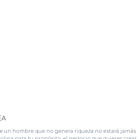
EA
e un hombre que no genera riqueza no estará jamás
na para tu propósito, el negocio que quieres crear,