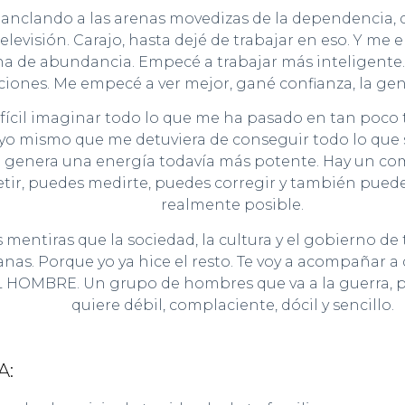
ba anclando a las arenas movedizas de la dependencia, 
elevisión. Carajo, hasta dejé de trabajar en eso. Y m
ena de abundancia. Empecé a trabajar más inteligente
ciones. Me empecé a ver mejor, gané confianza, la gen
ifícil imaginar todo lo que me ha pasado en tan poc
 mismo que me detuviera de conseguir todo lo que siem
se genera una energía todavía más potente. Hay un 
r, puedes medirte, puedes corregir y también puedes ap
realmente posible.
 mentiras que la sociedad, la cultura y el gobierno d
anas. Porque yo ya hice el resto. Te voy a acompañar a
HOMBRE. Un grupo de hombres que va a la guerra, para
quiere débil, complaciente, dócil y sencillo.
A: