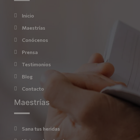
Inicio
Maestrías
Conócenos
Prensa
Testimonios
Blog
Contacto
Maestrías
Sana tus heridas