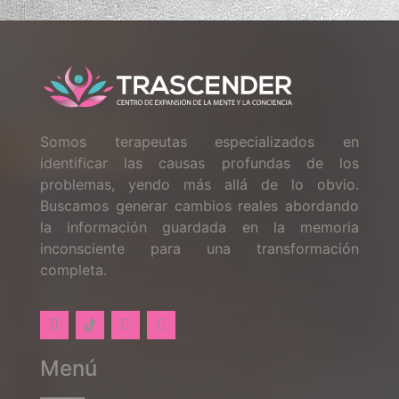
Somos terapeutas especializados en
identificar las causas profundas de los
problemas, yendo más allá de lo obvio.
Buscamos generar cambios reales abordando
la información guardada en la memoria
inconsciente para una transformación
completa.
Menú