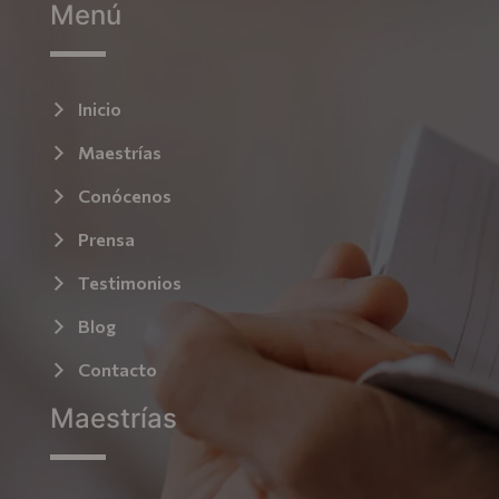
Menú
Inicio
Maestrías
Conócenos
Prensa
Testimonios
Blog
Contacto
Maestrías